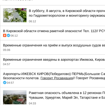
В субботу, 8 августа, в Кировской области пр
по Гидрометеорологии и мониторингу окружаю
06:12
В Кировской области отмена ракетной опасности! Тел. 112//
РСЧ
06:12
Временные ограничения на приём и выпуск воздушных судов вв
05:06
Временные ограничения введены в аэропортах Ижевска, Киров
04:57
Аэропорты ИЖЕВСК КИРОВ(Победилово) ПЕРМЬ(Большое Савин
безопасности полетов.
Говорит Росавиация
//
Говорит Росавиац
04:57
Ракетная опасность объявлена в 12 регионах П
Чувашии, Удмуртии, Марий Эл, Татарстане и 
04:33