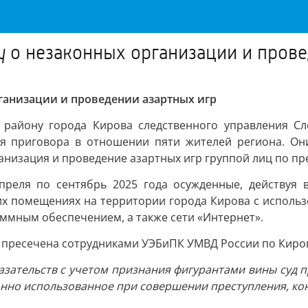
у о незаконных организации и прове
рганизации и проведении азартных игр
району города Кирова следственного управления Сл
ия приговора в отношении пяти жителей региона. О
анизация и проведение азартных игр группой лиц по пр
преля по сентябрь 2025 года осужденные, действуя 
их помещениях на территории города Кирова с исполь
ммным обеспечением, а также сети «Интернет».
 пресечена сотрудниками УЭБиПК УМВД России по Киров
зательств с учетом признания фигурантами вины суд п
онно использованное при совершении преступления, кон