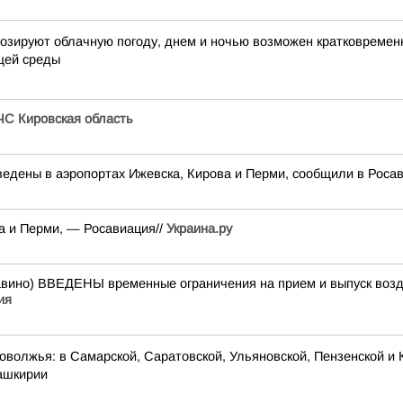
огнозируют облачную погоду, днем и ночью возможен кратковремен
щей среды
С Кировская область
едены в аэропортах Ижевска, Кирова и Перми, сообщили в Роса
а и Перми, — Росавиация//
Украина.ру
о) ВВЕДЕНЫ временные ограничения на прием и выпуск возду
ия
оволжья: в Самарской, Саратовской, Ульяновской, Пензенской и 
Башкирии