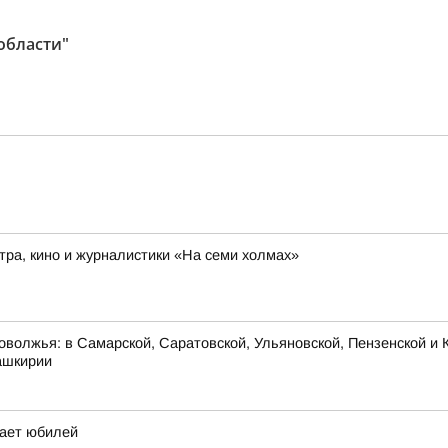
области"
ра, кино и журналистики «На семи холмах»
оволжья: в Самарской, Саратовской, Ульяновской, Пензенской и К
ашкирии
чает юбилей