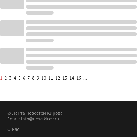
1
2
3
4
5
6
7
8
9
10
11
12
13
14
15
...
© Лента новостей Кирова
Email:
info@newskirov.ru
О нас