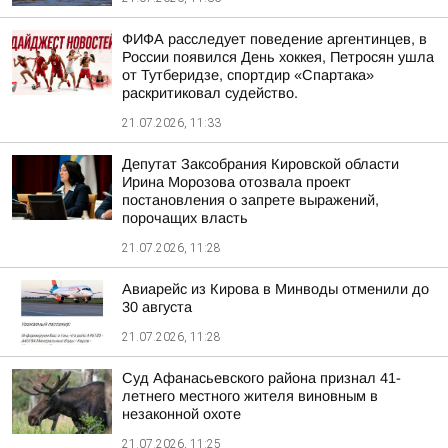
ФИФА расследует поведение аргентинцев, в
России появился День хоккея, Петросян ушла
от Тутберидзе, спортдир «Спартака»
раскритиковал судейство.
21.07.2026, 11:33
Депутат Заксобрания Кировской области
Ирина Морозова отозвала проект
постановления о запрете выражений,
порочащих власть
21.07.2026, 11:28
Авиарейс из Кирова в Минводы отменили до
30 августа
21.07.2026, 11:28
Суд Афанасьевского района признал 41-
летнего местного жителя виновным в
незаконной охоте
21.07.2026, 11:25