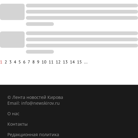
1
2
3
4
5
6
7
8
9
10
11
12
13
14
15
...
© Лента новостей Кирова
Email:
info@newskirov.ru
О нас
Контакты
Редакционная политика