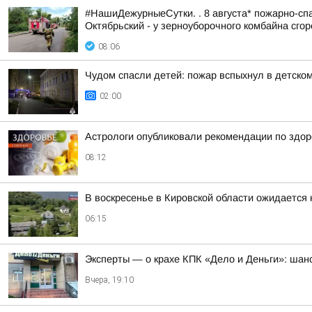
#НашиДежурныеСутки. . 8 августа* пожарно-спа
Октябрьский - у зерноуборочного комбайна сгоре
08:06
Чудом спасли детей: пожар вспыхнул в детско
02:00
Астрологи опубликовали рекомендации по здор
08:12
В воскресенье в Кировской области ожидается
06:15
Эксперты — о крахе КПК «Дело и Деньги»: шанс
Вчера, 19:10