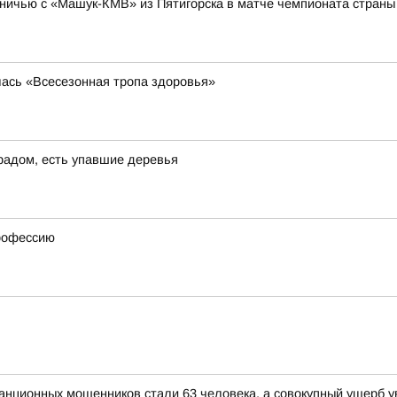
ничью с «Машук-КМВ» из Пятигорска в матче чемпионата страны 
лась «Всесезонная тропа здоровья»
градом, есть упавшие деревья
профессию
анционных мошенников стали 63 человека, а совокупный ущерб у