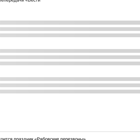
лепередачи «Вести
стоится праздник «Рябовские перезвоны»