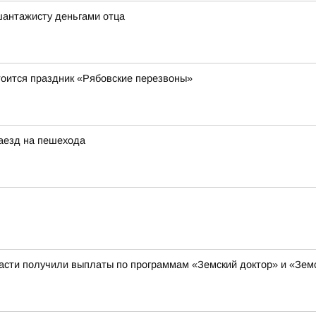
шантажисту деньгами отца
стоится праздник «Рябовские перезвоны»
наезд на пешехода
ласти получили выплаты по программам «Земский доктор» и «Зе