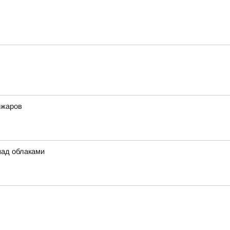
ожаров
над облаками