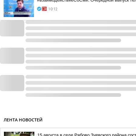
#взаимодействиеСоСми. Очередной выпуск те
10:12
ЛЕНТА НОВОСТЕЙ
15 августа в селе Рябово Зуевского района со