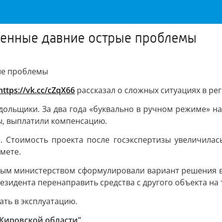
шенные давние острые проблемы
ые проблемы
https://vk.cc/cZqX66
рассказал о сложных ситуациях в ре
ольщики. За два года «буквально в ручном режиме» н
ры, выплатили компенсацию.
. Стоимость проекта после госэкспертизы увеличилас
мете.
ьным министерством сформулировали вариант решения во
идента перенаправить средства с другого объекта на т
ать в эксплуатацию.
 Кировской области"