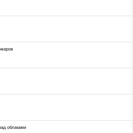
ожаров
над облаками