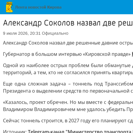
Александр Соколов назвал две ре
Официально
9 июля 2026, 20:31
Александр Соколов назвал две решенные давние остр
Губернатор в большом интервью «Кировской правде»
Одной из наиболее острых проблем были обманутые д
территорий, а тем, кто не согласился принять кварти
Еще одна сложная задача – тоннель под Транссибом
Президента о выделении средств по первоначальной с
«Казалось, проект обречен. Но мы вместе с федерал
Владимиром Владимировичем мне удалось убедить През
Сейчас тоннель строится, в 2027 году его планируют сд
Источник:
Telegram-канал "Министерство транспорта