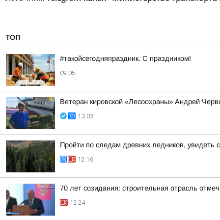
ТОП
#такойсегодняпраздник. С праздником!
09:05
Ветеран кировской «Лесоохраны» Андрей Червя
13:03
Пройти по следам древних ледников, увидеть 
12:16
70 лет созидания: строительная отрасль отме
12:24