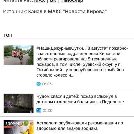
Читайте нас:
MAX
|
ВК
|
Ньюслер
Источник:
Канал в МАКС "Новости Кирова"
ТОП
#НашиДежурныеСутки. . 8 августа* пожарно-
спасательные подразделения Кировской
области реагировали на: 5 техногенных
пожаров, в том числе: Зуевский округ, у п.
Октябрьский - у зерноуборочного комбайна
сгорело колесо и...
08:06
Чудом спасли детей: пожар вспыхнул в
детском отделении больницы в Подольске
02:00
Астрологи опубликовали рекомендации по
здоровью для знаков зодиака