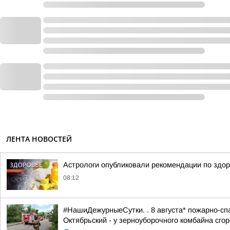
ЛЕНТА НОВОСТЕЙ
Астрологи опубликовали рекомендации по здор
08:12
#НашиДежурныеСутки. . 8 августа* пожарно-спа
Октябрьский - у зерноуборочного комбайна сгоре