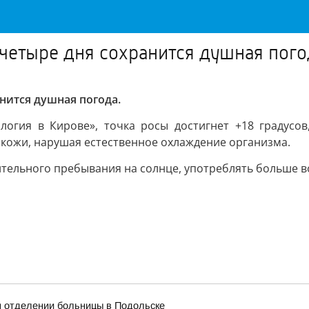
четыре дня сохранится душная пого
нится душная погода.
логия в Кирове», точка росы достигнет +18 градусов
и кожи, нарушая естественное охлаждение организма.
тельного пребывания на солнце, употреблять больше во
м отделении больницы в Подольске