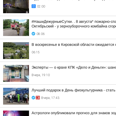
02:00
#НашиДежурныеСутки. . 8 августа* пожарно-спа
Октябрьский - у зерноуборочного комбайна сгоре
08:06
В воскресенье в Кировской области ожидается
06:15
Эксперты — о крахе КПК «Дело и Деньги»: шанс
Вчера, 19:10
Лучший подарок в День физкультурника - стат
Вчера, 17:43
Астрологи опубликовали прогноз для знаков зод