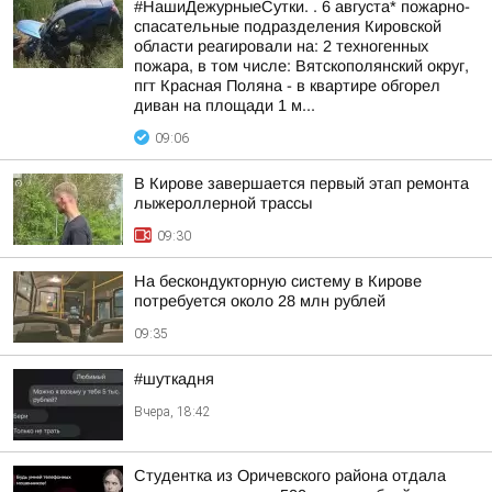
#НашиДежурныеСутки. . 6 августа* пожарно-
спасательные подразделения Кировской
области реагировали на: 2 техногенных
пожара, в том числе: Вятскополянский округ,
пгт Красная Поляна - в квартире обгорел
диван на площади 1 м...
09:06
В Кирове завершается первый этап ремонта
лыжероллерной трассы
09:30
На бескондукторную систему в Кирове
потребуется около 28 млн рублей
09:35
#шуткадня
Вчера, 18:42
Студентка из Оричевского района отдала