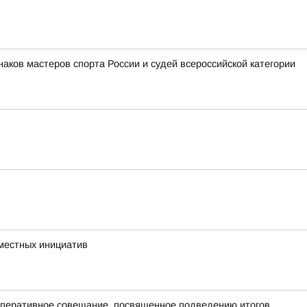
аков мастеров спорта России и судей всероссийской категории
 местных инициатив
оперативное совещание, посвященное подведению итогов