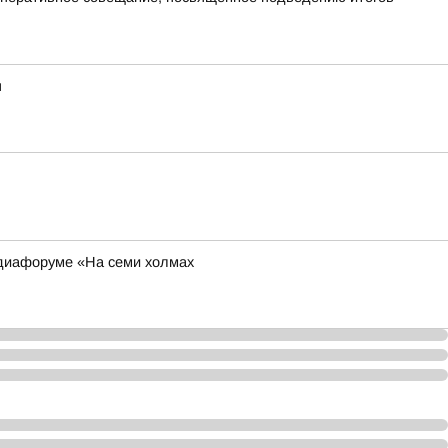
я
едиафоруме «На семи холмах