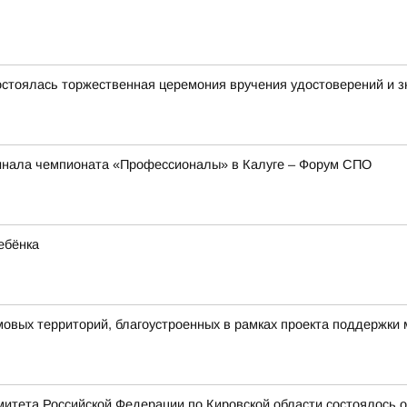
стоялась торжественная церемония вручения удостоверений и зн
инала чемпионата «Профессионалы» в Калуге – Форум СПО
ебёнка
овых территорий, благоустроенных в рамках проекта поддержки
митета Российской Федерации по Кировской области состоялось 