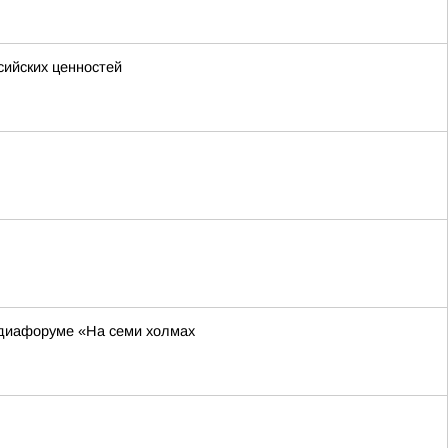
сийских ценностей
едиафоруме «На семи холмах