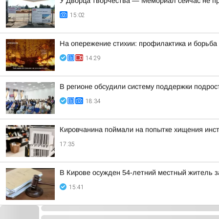
У Дворца творчества — Мемориал сейчас не п
15:02
На опережение стихии: профилактика и борьба
14:29
В регионе обсудили систему поддержки подрост
18:34
Кировчанина поймали на попытке хищения инс
17:35
В Кирове осужден 54-летний местный житель з
15:41