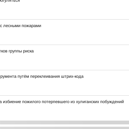
рогуляться
 с лесными пожарами
ков группы риска
трумента путём переклеивания штрих-кода
а избиение пожилого потерпевшего из хулиганских побуждений