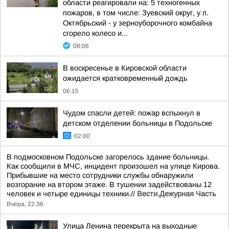
области реагировали на: 5 техногенных
пожаров, в том числе: Зуевский округ, у п.
Октябрьский - у зерноуборочного комбайна
сгорело колесо и...
08:06
В воскресенье в Кировской области
ожидается кратковременный дождь
06:15
Чудом спасли детей: пожар вспыхнул в
детском отделении больницы в Подольске
02:00
В подмосковном Подольске загорелось здание больницы.
Как сообщили в МЧС, инцидент произошел на улице Кирова.
Прибывшие на место сотрудники службы обнаружили
возгорание на втором этаже. В тушении задействованы 12
человек и четыре единицы техники.//
Вести.Дежурная Часть
Вчера, 22:36
Улица Ленина перекрыта на выходные