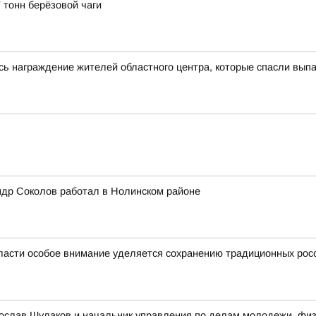
 тонн берёзовой чаги
сь награждение жителей областного центра, которые спасли выпа
ндр Соколов работал в Нолинском районе
ласти особое внимание уделяется сохранению традиционных рос
ослав Шулаков и начальник управления по делам молодежи, физи