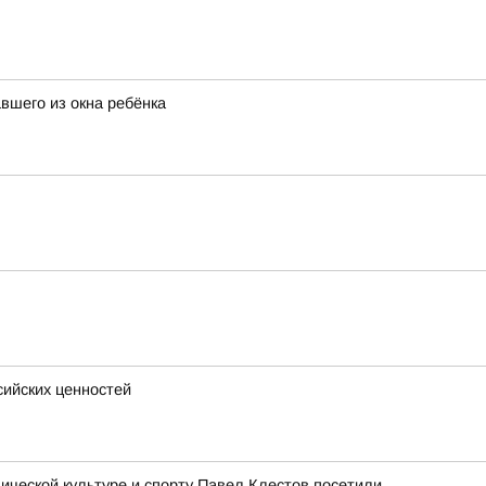
вшего из окна ребёнка
сийских ценностей
ческой культуре и спорту Павел Клестов посетили