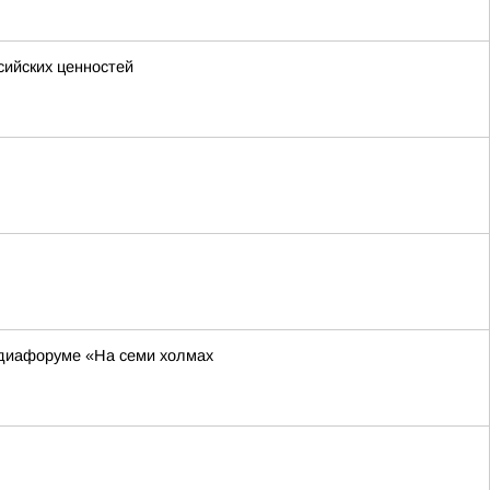
сийских ценностей
едиафоруме «На семи холмах