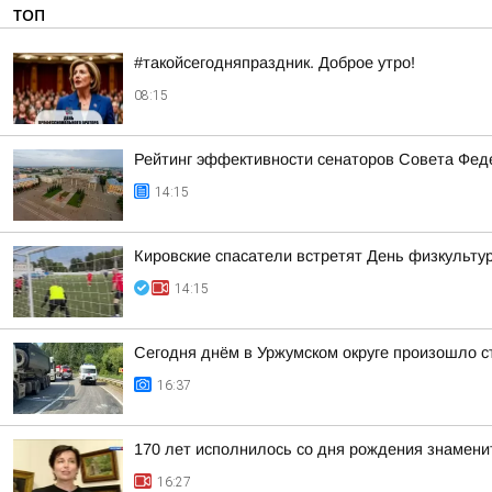
ТОП
#такойсегодняпраздник. Доброе утро!
08:15
Рейтинг эффективности сенаторов Совета Феде
14:15
Кировские спасатели встретят День физкульту
14:15
Сегодня днём в Уржумском округе произошло с
16:37
170 лет исполнилось со дня рождения знамени
16:27