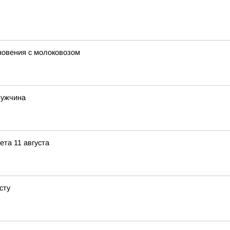
новения с молоковозом
мужчина
ета 11 августа
сту