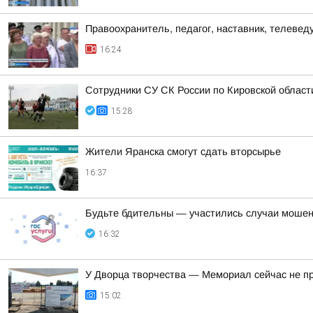
Правоохранитель, педагог, наставник, телеве
16:24
Сотрудники СУ СК России по Кировской област
15:28
Жители Яранска смогут сдать вторсырье
16:37
Будьте бдительны — участились случаи мошен
16:32
У Дворца творчества — Мемориал сейчас не п
15:02