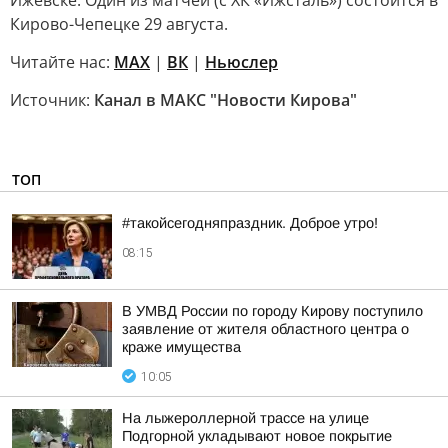
Ижевске. Один из матчей (с ХК «Ижсталь») состоится в
Кирово-Чепецке 29 августа.
Читайте нас:
MAX
|
ВК
|
Ньюслер
Источник:
Канал в МАКС "Новости Кирова"
ТОП
#такойсегодняпраздник. Доброе утро!
08:15
В УМВД России по городу Кирову поступило
заявление от жителя областного центра о
краже имущества
10:05
На лыжероллерной трассе на улице
Подгорной укладывают новое покрытие