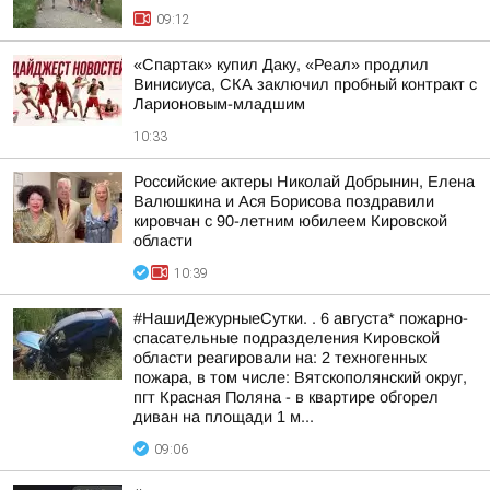
09:12
«Спартак» купил Даку, «Реал» продлил
Винисиуса, СКА заключил пробный контракт с
Ларионовым-младшим
10:33
Российские актеры Николай Добрынин, Елена
Валюшкина и Ася Борисова поздравили
кировчан с 90-летним юбилеем Кировской
области
10:39
#НашиДежурныеСутки. . 6 августа* пожарно-
спасательные подразделения Кировской
области реагировали на: 2 техногенных
пожара, в том числе: Вятскополянский округ,
пгт Красная Поляна - в квартире обгорел
диван на площади 1 м...
09:06