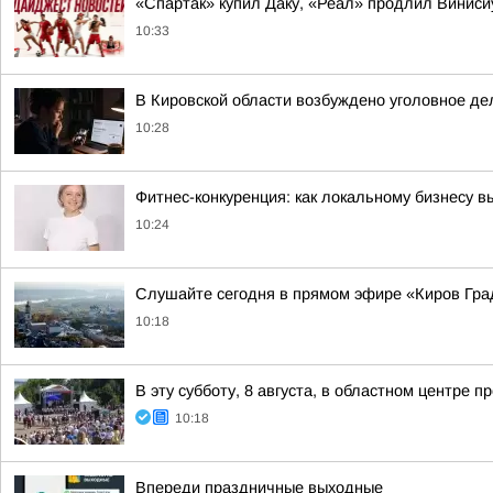
«Спартак» купил Даку, «Реал» продлил Винис
10:33
В Кировской области возбуждено уголовное де
10:28
Фитнес-конкуренция: как локальному бизнесу 
10:24
Слушайте сегодня в прямом эфире «Киров Гра
10:18
В эту субботу, 8 августа, в областном центре
10:18
Впереди праздничные выходные