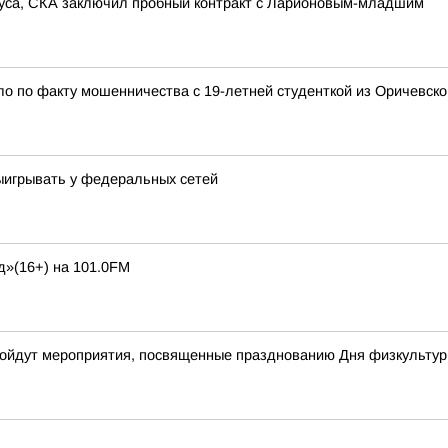
иуса, СКА заключил пробный контракт с Ларионовым-младшим
ло по факту мошенничества с 19-летней студенткой из Оричевско
выигрывать у федеральных сетей
д»(16+) на 101.0FM
 пройдут мероприятия, посвященные празднованию Дня физкультур