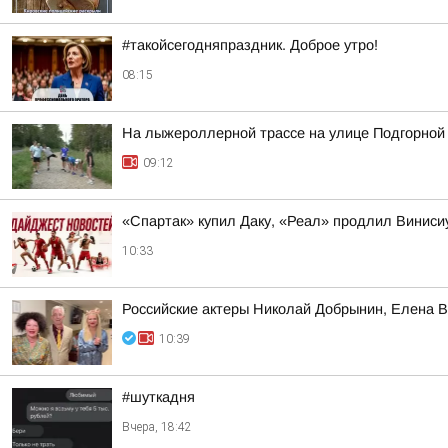
#такойсегодняпраздник. Доброе утро!
08:15
На лыжероллерной трассе на улице Подгорной
09:12
«Спартак» купил Даку, «Реал» продлил Винис
10:33
Российские актеры Николай Добрынин, Елена В
10:39
#шуткадня
Вчера, 18:42