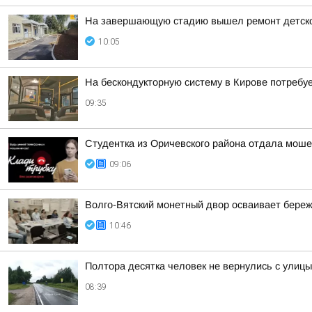
На завершающую стадию вышел ремонт детског
10:05
На бескондукторную систему в Кирове потребуе
09:35
Студентка из Оричевского района отдала моше
09:06
Волго-Вятский монетный двор осваивает бере
10:46
Полтора десятка человек не вернулись с улиц
08:39