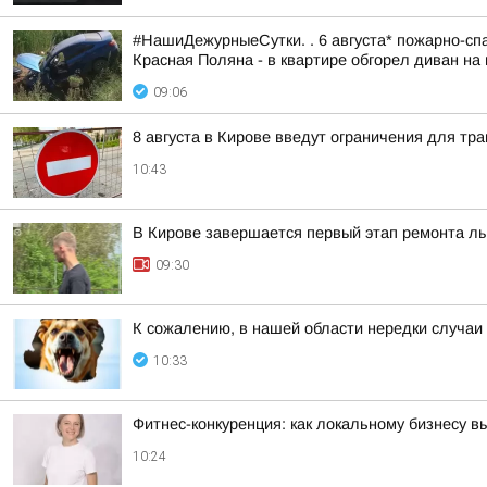
#НашиДежурныеСутки. . 6 августа* пожарно-спа
Красная Поляна - в квартире обгорел диван на 
09:06
8 августа в Кирове введут ограничения для тр
10:43
В Кирове завершается первый этап ремонта л
09:30
К сожалению, в нашей области нередки случаи
10:33
Фитнес-конкуренция: как локальному бизнесу 
10:24