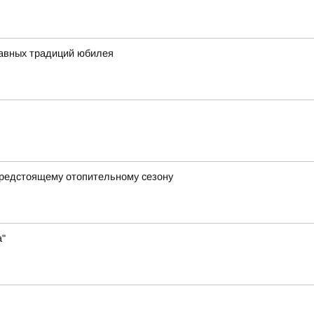
главных традиций юбилея
предстоящему отопительному сезону
а"