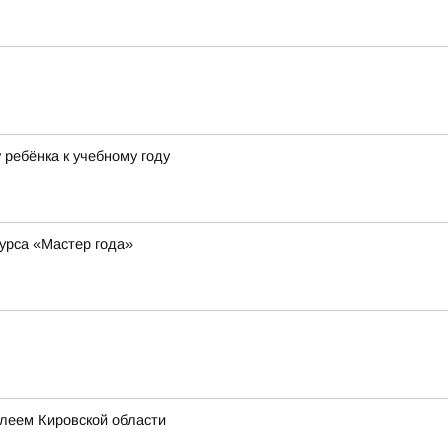
ребёнка к учебному году
курса «Мастер года»
леем Кировской области