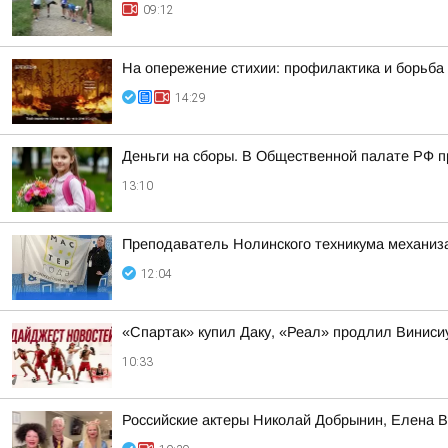
09:12
На опережение стихии: профилактика и борьба
14:29
Деньги на сборы. В Общественной палате РФ п
13:10
Преподаватель Нолинского техникума механизац
12:04
«Спартак» купил Даку, «Реал» продлил Винис
10:33
Российские актеры Николай Добрынин, Елена В