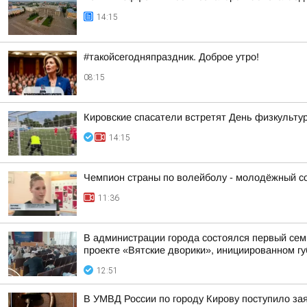
14:15
#такойсегодняпраздник. Доброе утро!
08:15
Кировские спасатели встретят День физкульту
14:15
Чемпион страны по волейболу - молодёжный сос
11:36
В администрации города состоялся первый сем
проекте «Вятские дворики», инициированном г
12:51
В УМВД России по городу Кирову поступило за