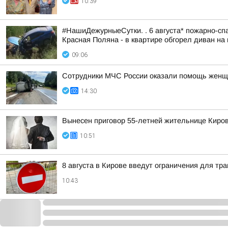
10:39
#НашиДежурныеСутки. . 6 августа* пожарно-спа
Красная Поляна - в квартире обгорел диван на 
09:06
Сотрудники МЧС России оказали помощь женщ
14:30
Вынесен приговор 55-летней жительнице Киров
10:51
8 августа в Кирове введут ограничения для тр
10:43