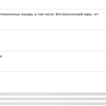
ехногенных пожара, в том числе: Вятскополянский округ, пгт
на