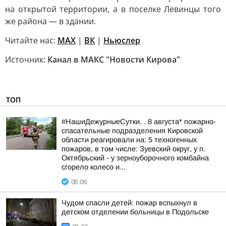
на открытой территории, а в поселке Левинцы того
же района — в здании.
Читайте нас:
MAX
|
ВК
|
Ньюслер
Источник:
Канал в МАКС "Новости Кирова"
ТОП
#НашиДежурныеСутки. . 8 августа* пожарно-
спасательные подразделения Кировской
области реагировали на: 5 техногенных
пожаров, в том числе: Зуевский округ, у п.
Октябрьский - у зерноуборочного комбайна
сгорело колесо и...
08:06
Чудом спасли детей: пожар вспыхнул в
детском отделении больницы в Подольске