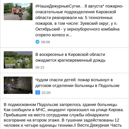
#НашиДежурныеСутки. . 8 августа* пожарно-
спасательные подразделения Кировской
области реагировали на: 5 техногенных
пожаров, в том числе: Зуевский округ, у п.
Октябрьский - у зерноуборочного комбайна
сгорело колесо и...
08:06
В воскресенье в Кировской области
ожидается кратковременный дождь
06:15
Чудом спасли детей: пожар вспыхнул в
детском отделении больницы в Подольске
02:00
В подмосковном Подольске загорелось здание больницы.
Как сообщили в МЧС, инцидент произошел на улице Кирова.
Прибывшие на место сотрудники службы обнаружили
возгорание на втором этаже. В тушении задействованы 12
человек и четыре единицы техники.//
Вести.Дежурная Часть