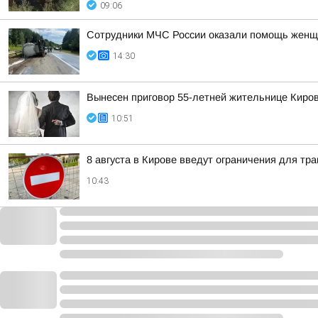
09:06
Сотрудники МЧС России оказали помощь женщ
14:30
Вынесен приговор 55-летней жительнице Киров
10:51
8 августа в Кирове введут ограничения для тр
10:43