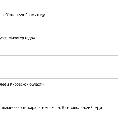
ребёнка к учебному году
курса «Мастер года»
леем Кировской области
ехногенных пожара, в том числе: Вятскополянский округ, пгт