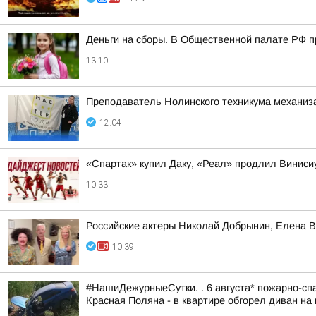
Деньги на сборы. В Общественной палате РФ п
13:10
Преподаватель Нолинского техникума механизац
12:04
«Спартак» купил Даку, «Реал» продлил Винис
10:33
Российские актеры Николай Добрынин, Елена В
10:39
#НашиДежурныеСутки. . 6 августа* пожарно-спа
Красная Поляна - в квартире обгорел диван на 