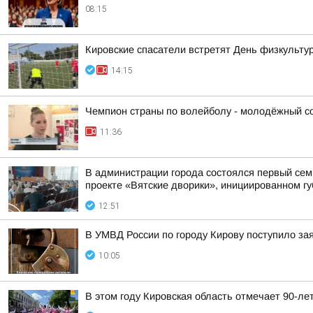
08:15
Кировские спасатели встретят День физкульту
14:15
Чемпион страны по волейболу - молодёжный сос
11:36
В администрации города состоялся первый сем
проекте «Вятские дворики», инициированном г
12:51
В УМВД России по городу Кирову поступило за
10:05
В этом году Кировская область отмечает 90-ле