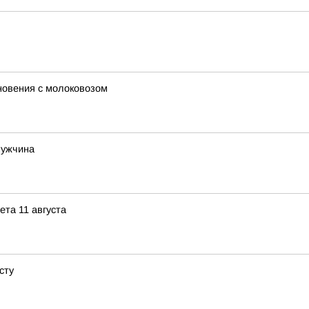
новения с молоковозом
мужчина
ета 11 августа
сту