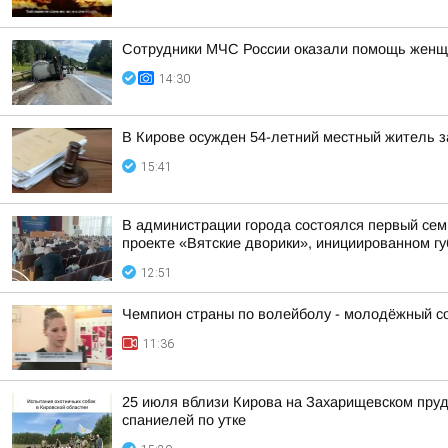
Сотрудники МЧС России оказали помощь женщ
14:30
В Кирове осужден 54-летний местный житель з
15:41
В администрации города состоялся первый сем
проекте «Вятские дворики», инициированном г
12:51
Чемпион страны по волейболу - молодёжный сос
11:36
25 июля вблизи Кирова на Захарищевском пруд
спаниелей по утке