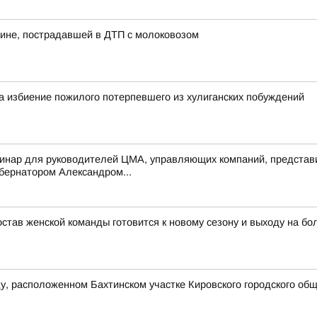
ине, пострадавшей в ДТП с молоковозом
а избиение пожилого потерпевшего из хулиганских побуждений
инар для руководителей ЦМА, управляющих компаний, представи
убернатором Александром...
тав женской команды готовится к новому сезону и выходу на бо
у, расположенном Бахтинском участке Кировского городского об