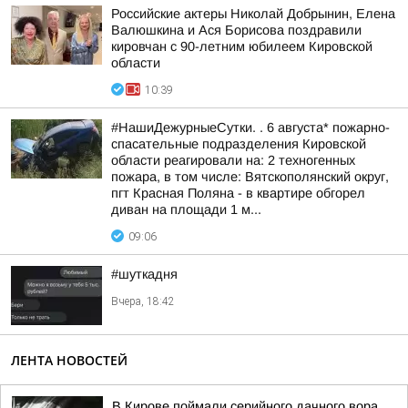
Российские актеры Николай Добрынин, Елена
Валюшкина и Ася Борисова поздравили
кировчан с 90-летним юбилеем Кировской
области
10:39
#НашиДежурныеСутки. . 6 августа* пожарно-
спасательные подразделения Кировской
области реагировали на: 2 техногенных
пожара, в том числе: Вятскополянский округ,
пгт Красная Поляна - в квартире обгорел
диван на площади 1 м...
09:06
#шуткадня
Вчера, 18:42
ЛЕНТА НОВОСТЕЙ
В Кирове поймали серийного дачного вора