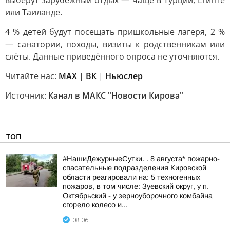
выберут зарубежный отдых — чаще в Турции, Египте
или Таиланде.
4 % детей будут посещать пришкольные лагеря, 2 %
— санатории, походы, визиты к родственникам или
слёты. Данные приведённого опроса не уточняются.
Читайте нас:
MAX
|
ВК
|
Ньюслер
Источник:
Канал в МАКС "Новости Кирова"
ТОП
#НашиДежурныеСутки. . 8 августа* пожарно-
спасательные подразделения Кировской
области реагировали на: 5 техногенных
пожаров, в том числе: Зуевский округ, у п.
Октябрьский - у зерноуборочного комбайна
сгорело колесо и...
08:06