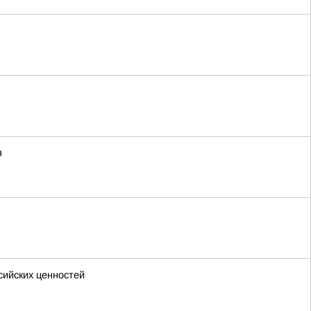
я
сийских ценностей