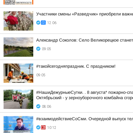
Участники смены «Разведчик» приобрели важн
12:06
Александр Соколов: Село Великорецкое станет
09:05
#такойсегодняпраздник. С праздником!
09:05
#НашиДежурныеСутки. . 8 августа* пожарно-спа
Октябрьский - у зерноуборочного комбайна сгоре
08:06
#взаимодействиеСоСми. Очередной выпуск те
10:12