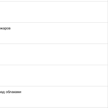
ожаров
над облаками