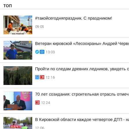
ТОП
#такойсегодняпраздник. С праздником!
09:05
Ветеран кировской «Лесоохраны» Андрей Червя
13:03
Пройти по следам древних ледников, увидеть 
12:16
70 лет созидания: строительная отрасль отме
12:24
В Кировской области каждое четвертое ДТП - 
12:06