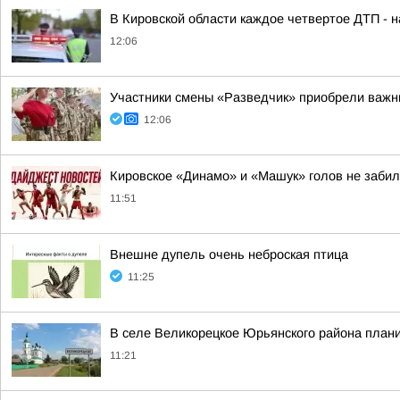
В Кировской области каждое четвертое ДТП - 
12:06
Участники смены «Разведчик» приобрели важн
12:06
Кировское «Динамо» и «Машук» голов не заби
11:51
Внешне дупель очень неброская птица
11:25
В селе Великорецкое Юрьянского района плани
11:21