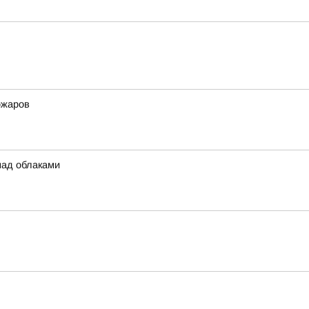
ожаров
над облаками