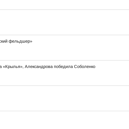
мский фельдшер»
ла «Крылья», Александрова победила Соболенко