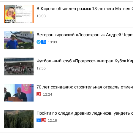
В Кирове объявлен розыск 13-летнего Матвея
13:03
Ветеран кировской «Лесоохраны» Андрей Червя
13:03
Футбольный клуб «Прогресс» выиграл Кубок Ки
12:55
70 лет созидания: строительная отрасль отме
12:24
Пройти по следам древних ледников, увидеть 
12:16