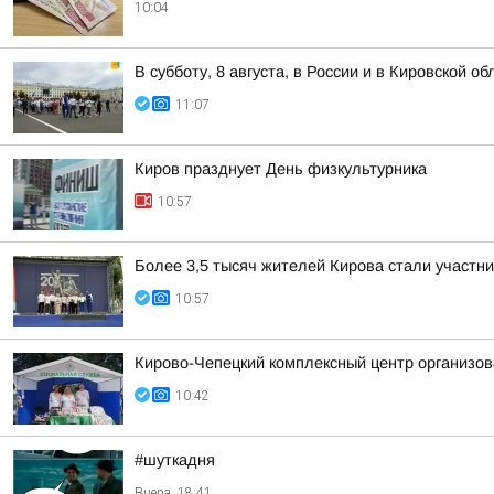
10:04
В субботу, 8 августа, в России и в Кировской 
11:07
Киров празднует День физкультурника
10:57
Более 3,5 тысяч жителей Кирова стали участн
10:57
Кирово-Чепецкий комплексный центр организов
10:42
#шуткадня
Вчера, 18:41