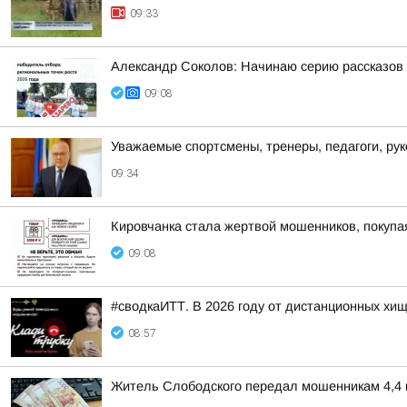
09:33
Александр Соколов: Начинаю серию рассказов 
09:08
Уважаемые спортсмены, тренеры, педагоги, ру
09:34
Кировчанка стала жертвой мошенников, покупа
09:08
#сводкаИТТ. В 2026 году от дистанционных хи
08:57
Житель Слободского передал мошенникам 4,4 