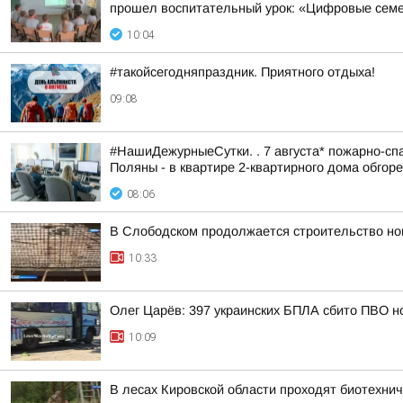
прошел воспитательный урок: «Цифровые семей
10:04
#такойсегодняпраздник. Приятного отдыха!
09:08
#НашиДежурныеСутки. . 7 августа* пожарно-спа
Поляны - в квартире 2-квартирного дома обгоре
08:06
В Слободском продолжается строительство но
10:33
Олег Царёв: 397 украинских БПЛА сбито ПВО н
10:09
В лесах Кировской области проходят биотехни