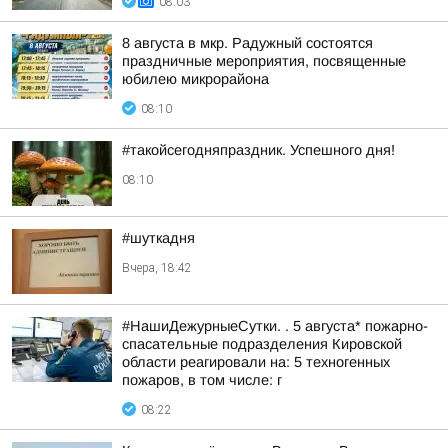
08:03
8 августа в мкр. Радужный состоятся
праздничные мероприятия, посвященные
юбилею микрорайона
08:10
#такойсегодняпраздник. Успешного дня!
08:10
#шуткадня
Вчера, 18:42
#НашиДежурныеСутки. . 5 августа* пожарно-
спасательные подразделения Кировской
области реагировали на: 5 техногенных
пожаров, в том числе: г
08:22