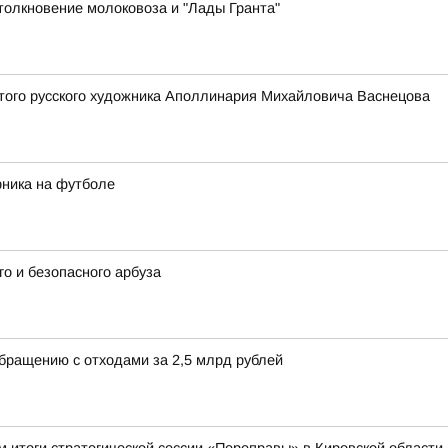
толкновение молоковоза и "Лады Гранта"
того русского художника Аполлинария Михайловича Васнецова
рника на футболе
о и безопасного арбуза
обращению с отходами за 2,5 млрд рублей