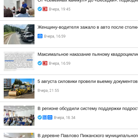
От «семейных каникул» до «Беседки»: подводим
Вчера, 19:45
Женщину-водителя зажало в авто после столк
Вчера, 16:59
Максимальное наказание пьяному квадроцикли
Вчера, 16:59
5 августа силовики провели выемку документо
Вчера, 21:55
В регионе обсудили систему поддержки подрост
Вчера, 18:34
В деревне Павлово Пижанского муниципального 