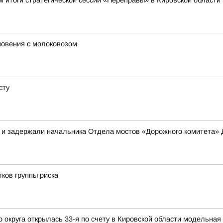
 итоги стратегической сессии «Переправы» в Кировской области
новения с молоковозом
сту
в и задержали начальника Отдела мостов «Дорожного комитета»
ков группы риска
округа открылась 33-я по счету в Кировской области модельная