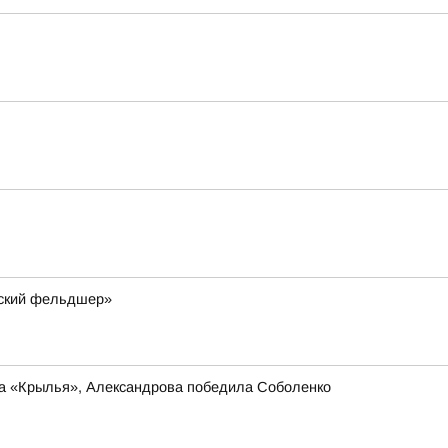
мский фельдшер»
ла «Крылья», Александрова победила Соболенко