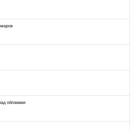
ожаров
над облаками