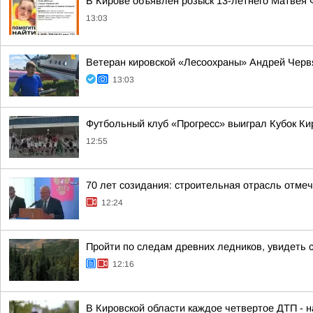
В Кирове объявлен розыск 13-летнего Матвея
13:03
Ветеран кировской «Лесоохраны» Андрей Червя
13:03
Футбольный клуб «Прогресс» выиграл Кубок Ки
12:55
70 лет созидания: строительная отрасль отме
12:24
Пройти по следам древних ледников, увидеть 
12:16
В Кировской области каждое четвертое ДТП - 