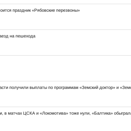
стоится праздник «Рябовские перезвоны»
наезд на пешехода
ласти получили выплаты по программам «Земский доктор» и «Зе
и, в матчах ЦСКА и «Локомотива» тоже нули, «Балтика» обыгра