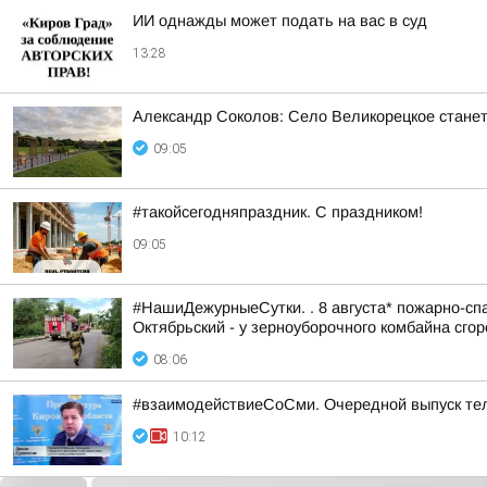
ИИ однажды может подать на вас в суд
13:28
Александр Соколов: Село Великорецкое станет
09:05
#такойсегодняпраздник. С праздником!
09:05
#НашиДежурныеСутки. . 8 августа* пожарно-спа
Октябрьский - у зерноуборочного комбайна сгоре
08:06
#взаимодействиеСоСми. Очередной выпуск те
10:12