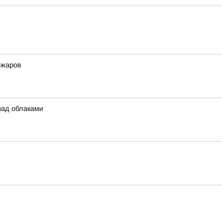
ожаров
над облаками