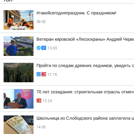
#такойсегодняпраздник. С праздником!
09:05
Ветеран кировской «Лесоохраны» Андрей Червя
13:03
Пройти по следам древних ледников, увидеть 
12:16
70 лет созидания: строительная отрасль отме
12:24
Школьница из Слободского района заплатила 
14:05