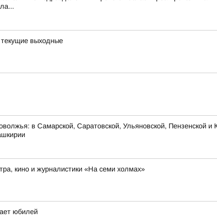
ла...
а текущие выходные
оволжья: в Самарской, Саратовской, Ульяновской, Пензенской и К
ашкирии
ра, кино и журналистики «На семи холмах»
чает юбилей