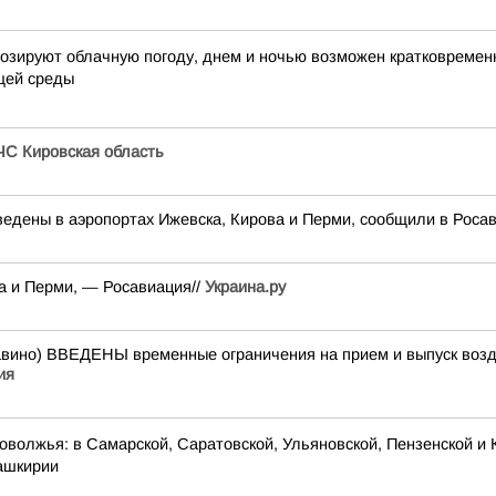
огнозируют облачную погоду, днем и ночью возможен кратковремен
щей среды
С Кировская область
едены в аэропортах Ижевска, Кирова и Перми, сообщили в Роса
а и Перми, — Росавиация//
Украина.ру
о) ВВЕДЕНЫ временные ограничения на прием и выпуск возду
ия
оволжья: в Самарской, Саратовской, Ульяновской, Пензенской и 
Башкирии