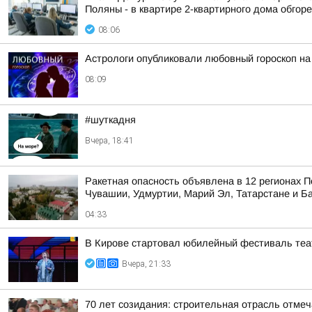
Поляны - в квартире 2-квартирного дома обгоре
08:06
Астрологи опубликовали любовный гороскоп н
08:09
#шуткадня
Вчера, 18:41
Ракетная опасность объявлена в 12 регионах П
Чувашии, Удмуртии, Марий Эл, Татарстане и Б
04:33
В Кирове стартовал юбилейный фестиваль теат
Вчера, 21:33
70 лет созидания: строительная отрасль отме