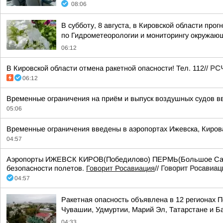
08:06
В субботу, 8 августа, в Кировской области пр
по Гидрометеорологии и мониторингу окружаю
06:12
В Кировской области отмена ракетной опасности! Тел. 112//
РСЧ
06:12
Временные ограничения на приём и выпуск воздушных судов вв
05:06
Временные ограничения введены в аэропортах Ижевска, Киров
04:57
Аэропорты ИЖЕВСК КИРОВ(Победилово) ПЕРМЬ(Большое Савин
безопасности полетов.
Говорит Росавиация
//
Говорит Росавиац
04:57
Ракетная опасность объявлена в 12 регионах П
Чувашии, Удмуртии, Марий Эл, Татарстане и 
04:33