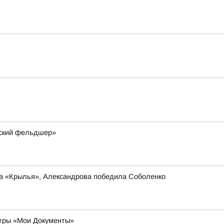
мский фельдшер»
ла «Крылья», Александрова победила Соболенко
нтры «Мои Документы»