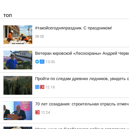
ТОП
#такойсегодняпраздник. С праздником!
09:05
Ветеран кировской «Лесоохраны» Андрей Червя
13:03
Пройти по следам древних ледников, увидеть 
12:16
70 лет созидания: строительная отрасль отме
12:24