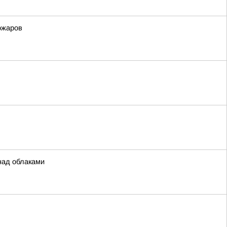
ожаров
над облаками