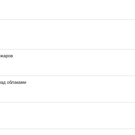
ожаров
над облаками