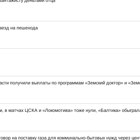
шантажисту деньгами отца
наезд на пешехода
ласти получили выплаты по программам «Земский доктор» и «Зе
и, в матчах ЦСКА и «Локомотива» тоже нули, «Балтика» обыгра
говор на поставку газа для коммунально-бытовых нужд через це