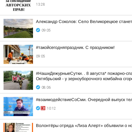
13:28
Александр Соколов: Село Великорецкое станет
09:05
#такойсегодняпраздник. С праздником!
09:05
#НашиДежурныеСутки. . 8 августа* пожарно-спа
Октябрьский - у зерноуборочного комбайна сгоре
08:06
#взаимодействиеСоСми. Очередной выпуск те
10:12
Волонтёры отряда «Лиза Алерт» объявили о но