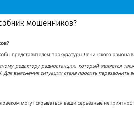
особник мошенников?
ков?
якобы представителем прокуратуры Ленинского района К
вному редактору радиостанции, который является так
Х. Для выяснения ситуации стала просить перезвонить е
ловеком могут скрываться ваши серьёзные неприятност