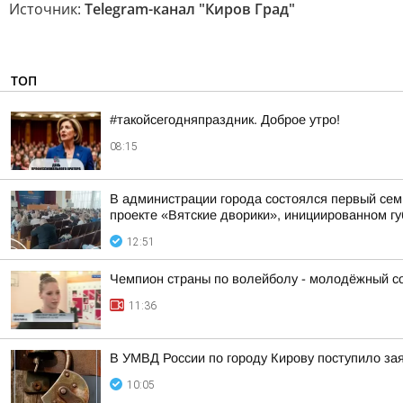
Источник:
Telegram-канал "Киров Град"
ТОП
#такойсегодняпраздник. Доброе утро!
08:15
В администрации города состоялся первый сем
проекте «Вятские дворики», инициированном г
12:51
Чемпион страны по волейболу - молодёжный сос
11:36
В УМВД России по городу Кирову поступило за
10:05