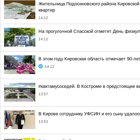
Жительница Подосиновского района Кировской 
квартир
14:12
На прогулочной Спасской отметят День физкул
14:12
В этом году Кировская область отмечает 90-ле
14:12
#кактамусоседей. В Костроме в предстоящие в
13:57
В Кирове сотруднику УФСИН и его сыну удалос
13:53