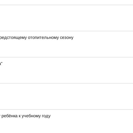
предстоящему отопительному сезону
а"
ребёнка к учебному году