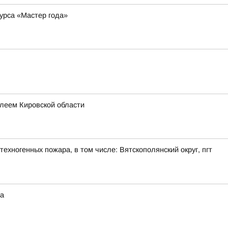
курса «Мастер года»
леем Кировской области
ехногенных пожара, в том числе: Вятскополянский округ, пгт
на