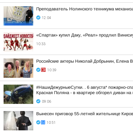
Преподаватель Нолинского техникума механизац
12:04
«Спартак» купил Даку, «Реал» продлил Винис
10:33
Российские актеры Николай Добрынин, Елена В
10:39
#НашиДежурныеСутки. . 6 августа* пожарно-спа
Красная Поляна - в квартире обгорел диван на 
09:06
Вынесен приговор 55-летней жительнице Киров
10:51