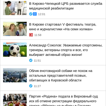
В Кирово-Чепецкой ЦРБ развивается служба
медицинской реабилитации
12:01
В Кирове стартовал V фестиваль театра,
кино и журналистики «На семи холмах»
11:58
Александр Соколов: Уважаемые спортсмены,
тренеры, ветераны спорта и все, кто
выбирает активный образ жизни!
11:51
Облик енотовидной собаки не похож на
остальных представителей псовых,
обитающих в Кировской области
11:27
Партия «Родина» подала в Верховный суд
иск об отмене регистрации федерального
списка «Яблока» на выборы в Госдуму