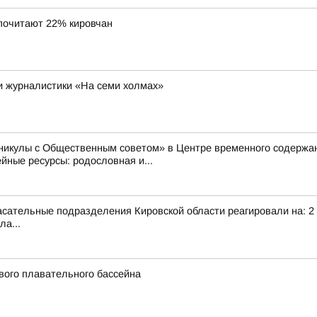
почитают 22% кировчан
 и журналистики «На семи холмах»
аникулы с Общественным советом» в Центре временного содер
ные ресурсы: родословная и...
сательные подразделения Кировской области реагировали на: 2 т
ла...
вого плавательного бассейна