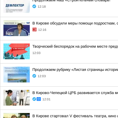
Продолжаем наш «Строительный словарь!
12:18
В Кирове обсудили меры помощи подросткам, о
12:16
Творческий беспорядок на рабочем месте пре
12:03
Продолжаем рубрику «Листая страницы истори
12:03
В Кирово-Чепецкой ЦРБ развивается служба м
12:01
В Кирове стартовал V фестиваль театра, кино