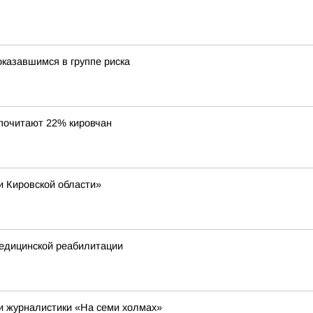
казавшимся в группе риска
дпочитают 22% кировчан
и Кировской области»
едицинской реабилитации
 и журналистики «На семи холмах»