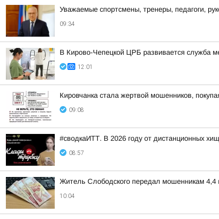
Уважаемые спортсмены, тренеры, педагоги, ру
09:34
В Кирово-Чепецкой ЦРБ развивается служба м
12:01
Кировчанка стала жертвой мошенников, покупа
09:08
#сводкаИТТ. В 2026 году от дистанционных хи
08:57
Житель Слободского передал мошенникам 4,4 
10:04