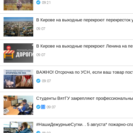
09:21
В Кирове на выходные перекроют перекресток 
09:07
В Кирове на выходные перекроют Ленина на пе
09:07
ВАЖНО! Отсрочка по УСН, если ваш товар пос
09:07
Студенты ВятГУ закрепляют профессиональные
09:07
#НашиДежурныеСутки. . 5 августа* пожарно-спа