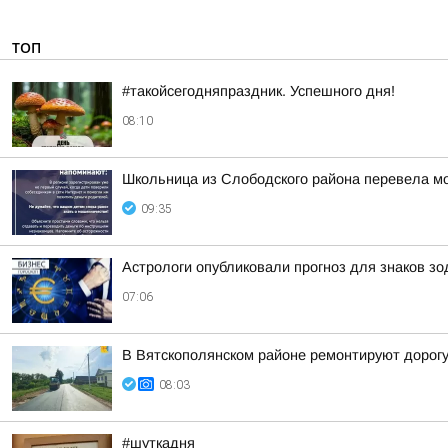
ТОП
#такойсегодняпраздник. Успешного дня!
08:10
Школьница из Слободского района перевела м
09:35
Астрологи опубликовали прогноз для знаков зо
07:06
В Вятскополянском районе ремонтируют дорогу
08:03
#шуткадня