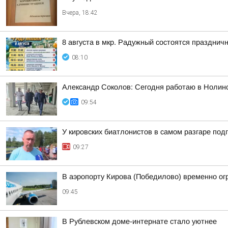
Вчера, 18:42
8 августа в мкр. Радужный состоятся праздн
08:10
Александр Соколов: Сегодня работаю в Нолин
09:54
У кировских биатлонистов в самом разгаре под
09:27
В аэропорту Кирова (Победилово) временно ог
09:45
В Рублевском доме-интернате стало уютнее