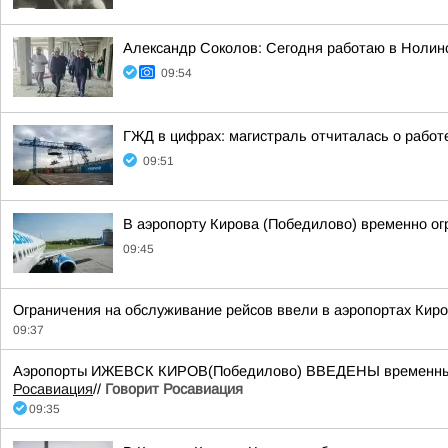
Александр Соколов: Сегодня работаю в Нолин
09:54
ГЖД в цифрах: магистраль отчиталась о работ
09:51
В аэропорту Кирова (Победилово) временно ог
09:45
Ограничения на обслуживание рейсов ввели в аэропортах Киро
09:37
Аэропорты ИЖЕВСК КИРОВ(Победилово) ВВЕДЕНЫ временные ог
Росавиация
//
Говорит Росавиация
09:35