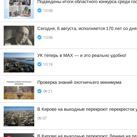
Подведены итоги областного конкурса среди го
10:06
Сегодня, 6 августа, исполняется 170 лет со д
10:06
УК теперь в МАХ — и это реально удобно!
10:19
Проверка знаний охотничьего минимума
09:21
В Кирове на выходные перекроют перекресток 
09:07
В Кирове на выходные перекроют Ленина на пе