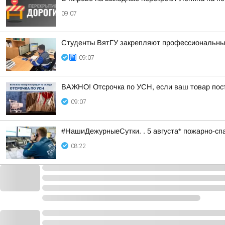
09:07
Студенты ВятГУ закрепляют профессиональные
09:07
ВАЖНО! Отсрочка по УСН, если ваш товар пос
09:07
#НашиДежурныеСутки. . 5 августа* пожарно-спа
08:22