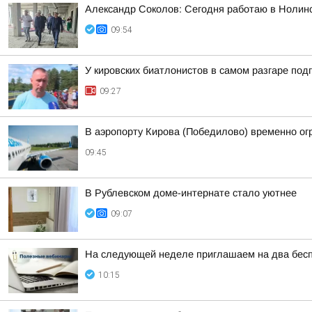
Александр Соколов: Сегодня работаю в Нолин
09:54
У кировских биатлонистов в самом разгаре под
09:27
В аэропорту Кирова (Победилово) временно ог
09:45
В Рублевском доме-интернате стало уютнее
09:07
На следующей неделе приглашаем на два бесп
10:15