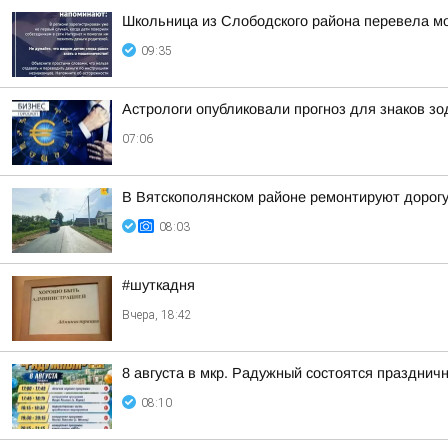
Школьница из Слободского района перевела м
09:35
Астрологи опубликовали прогноз для знаков зо
07:06
В Вятскополянском районе ремонтируют дорогу
08:03
#шуткадня
Вчера, 18:42
8 августа в мкр. Радужный состоятся праздн
08:10