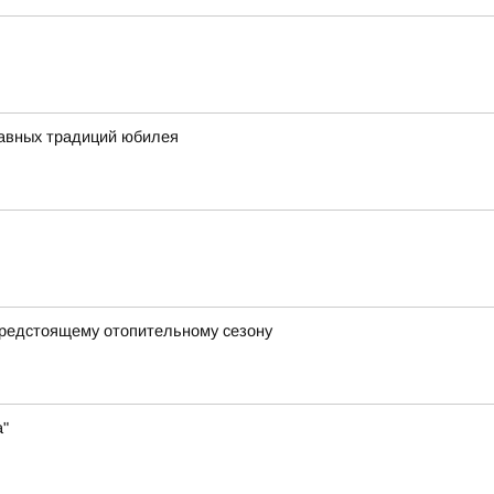
главных традиций юбилея
предстоящему отопительному сезону
а"