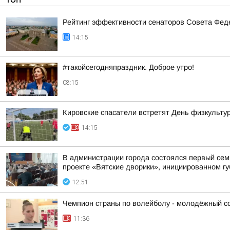
Рейтинг эффективности сенаторов Совета Феде
14:15
#такойсегодняпраздник. Доброе утро!
08:15
Кировские спасатели встретят День физкульту
14:15
В администрации города состоялся первый сем
проекте «Вятские дворики», инициированном г
12:51
Чемпион страны по волейболу - молодёжный сос
11:36