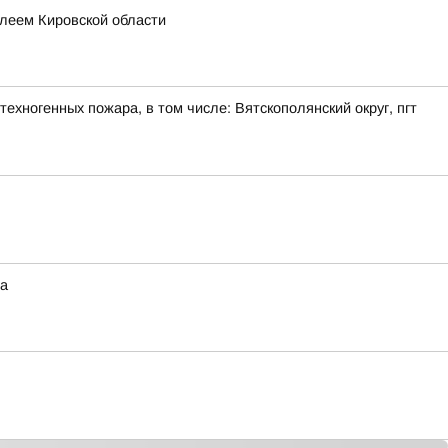
леем Кировской области
ехногенных пожара, в том числе: Вятскополянский округ, пгт
на