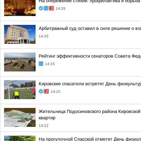
На опережение стихии: профилактика и борьб
14:29
Арбитражный суд оставил в силе решение о вз
14:25
Рейтинг эффективности сенаторов Совета Феде
14:15
Кировские спасатели встретят День физкульту
14:15
Жительница Подосиновского района Кировской 
квартир
14:12
На прогулочной Спасской отметят День физкул