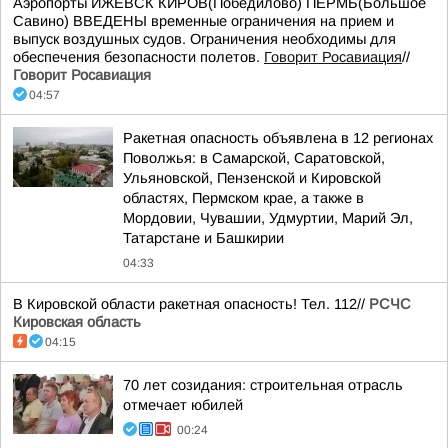
Аэропорты ИЖЕВСК КИРОВ(Победилово) ПЕРМЬ(Большое
Савино) ВВЕДЕНЫ временные ограничения на прием и
выпуск воздушных судов. Ограничения необходимы для
обеспечения безопасности полетов.
Говорит Росавиация
//
Говорит Росавиация
04:57
Ракетная опасность объявлена в 12 регионах
Поволжья: в Самарской, Саратовской,
Ульяновской, Пензенской и Кировской
областях, Пермском крае, а также в
Мордовии, Чувашии, Удмуртии, Марий Эл,
Татарстане и Башкирии
04:33
В Кировской области ракетная опасность! Тел. 112//
РСЧС
Кировская область
04:15
70 лет созидания: строительная отрасль
отмечает юбилей
00:24