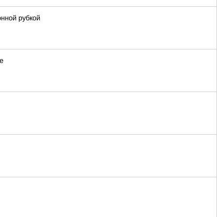
онной рубкой
е