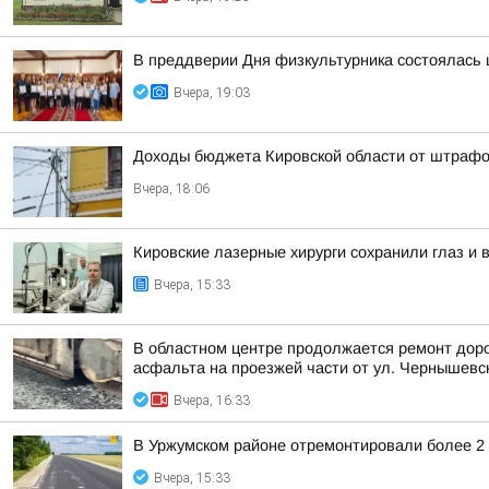
В преддверии Дня физкультурника состоялась
Вчера, 19:03
Доходы бюджета Кировской области от штрафов
Вчера, 18:06
Кировские лазерные хирурги сохранили глаз и
Вчера, 15:33
В областном центре продолжается ремонт доро
асфальта на проезжей части от ул. Чернышевско
Вчера, 16:33
В Уржумском районе отремонтировали более 2 
Вчера, 15:33