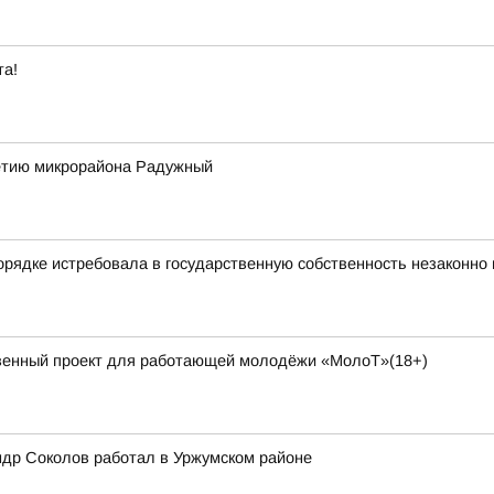
та!
летию микрорайона Радужный
порядке истребовала в государственную собственность незаконн
венный проект для работающей молодёжи «МолоТ»(18+)
ндр Соколов работал в Уржумском районе