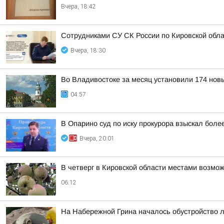
Вчера, 18:42
Сотрудниками СУ СК России по Кировской обл
Вчера, 18:30
Во Владивостоке за месяц установили 174 нов
04:57
В Опарино суд по иску прокурора взыскал боле
Вчера, 20:01
В четверг в Кировской области местами возм
06:12
На Набережной Грина началось обустройство 