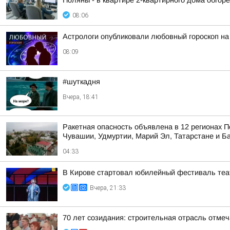
Поляны - в квартире 2-квартирного дома обгоре
08:06
Астрологи опубликовали любовный гороскоп н
08:09
#шуткадня
Вчера, 18:41
Ракетная опасность объявлена в 12 регионах П
Чувашии, Удмуртии, Марий Эл, Татарстане и Б
04:33
В Кирове стартовал юбилейный фестиваль теат
Вчера, 21:33
70 лет созидания: строительная отрасль отме