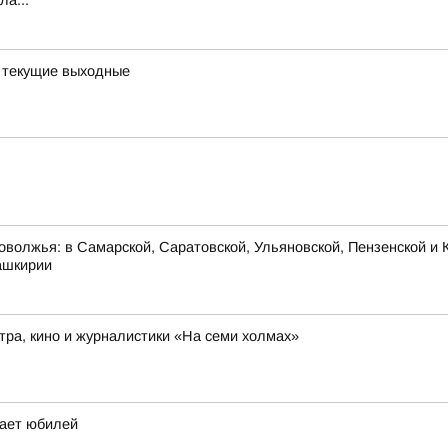
ла...
а текущие выходные
оволжья: в Самарской, Саратовской, Ульяновской, Пензенской и К
ашкирии
ра, кино и журналистики «На семи холмах»
чает юбилей