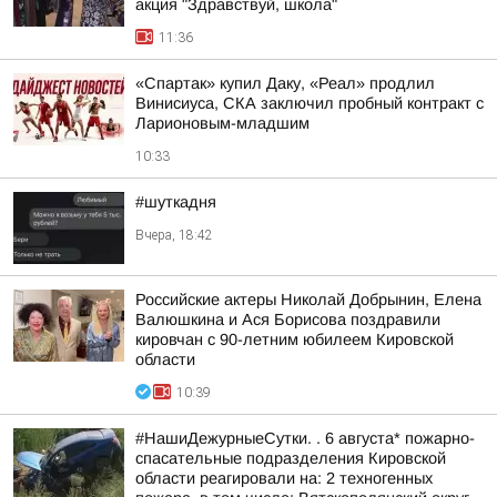
акция "Здравствуй, школа"
11:36
«Спартак» купил Даку, «Реал» продлил
Винисиуса, СКА заключил пробный контракт с
Ларионовым-младшим
10:33
#шуткадня
Вчера, 18:42
Российские актеры Николай Добрынин, Елена
Валюшкина и Ася Борисова поздравили
кировчан с 90-летним юбилеем Кировской
области
10:39
#НашиДежурныеСутки. . 6 августа* пожарно-
спасательные подразделения Кировской
области реагировали на: 2 техногенных