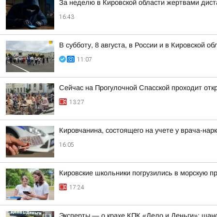
За неделю в Кировской области жертвами дист
16:43
В субботу, 8 августа, в России и в Кировской 
11:07
Сейчас на Прогулочной Спасской проходит отк
13:27
Кировчанина, состоящего на учете у врача-нар
16:05
Кировские школьники погрузились в морскую 
17:24
Эксперты — о крахе КПК «Дело и Деньги»: шанс