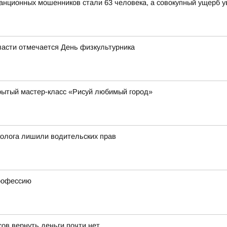
анционных мошенников стали 63 человека, а совокупный ущерб у
области отмечается День физкультурника
рытый мастер-класс «Рисуй любимый город»
колога лишили водительских прав
профессию
ов вернуть деньги почти нет