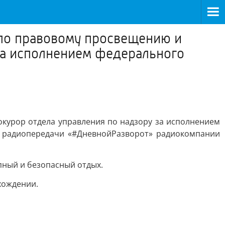
 по правовому просвещению и
за исполнением федерального
курор отдела управления по надзору за исполнением
е радиопередачи «#ДневнойРазворот» радиокомпании
пный и безопасный отдых.
хождении.