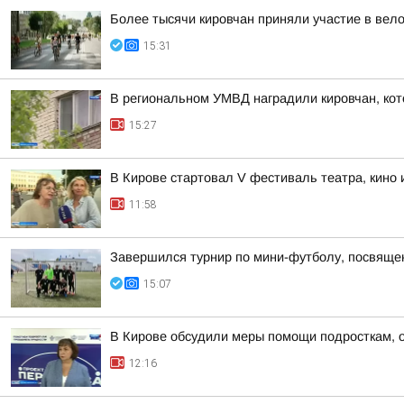
Более тысячи кировчан приняли участие в вел
15:31
В региональном УМВД наградили кировчан, кот
15:27
В Кирове стартовал V фестиваль театра, кино
11:58
Завершился турнир по мини-футболу, посвяще
15:07
В Кирове обсудили меры помощи подросткам, о
12:16