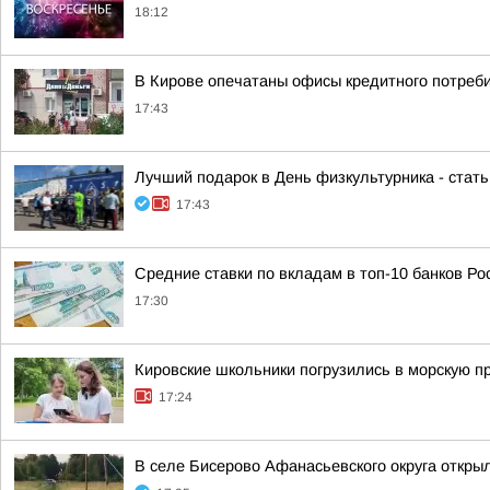
18:12
В Кирове опечатаны офисы кредитного потреби
17:43
Лучший подарок в День физкультурника - стат
17:43
Средние ставки по вкладам в топ-10 банков Ро
17:30
Кировские школьники погрузились в морскую 
17:24
В селе Бисерово Афанасьевского округа откры