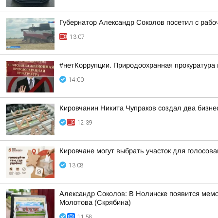
Губернатор Александр Соколов посетил с рабо
13:07
#нетКоррупции. Природоохранная прокуратура
14:00
Кировчанин Никита Чупраков создал два бизне
12:39
Кировчане могут выбрать участок для голосова
13:08
Александр Соколов: В Нолинске появится мем
Молотова (Скрябина)
11:58