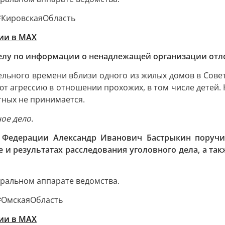
#КировскаяОбласть
ии в MAХ
елу по информации о ненадлежащей организации отлов
тельного времени вблизи одного из жилых домов в Сове
яют агрессию в отношении прохожих, в том числе детей
тных не принимается.
ое дело.
й Федерации Александр Иванович Бастрыкин поруч
и результатах расследования уголовного дела, а та
тральном аппарате ведомства.
#ОмскаяОбласть
ии в MAХ