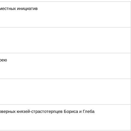
 местных инициатив
орею
оверных князей-страстотерпцев Бориса и Глеба