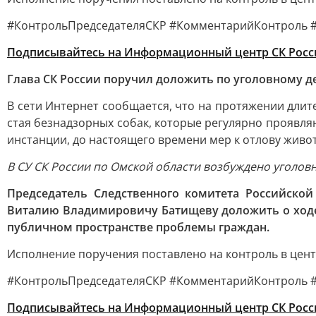
#КонтрольПредседателяСКР #КомментарийКонтроль 
Подписывайтесь на Информационный центр СК Росс
Глава СК России поручил доложить по уголовному д
В сети Интернет сообщается, что на протяжении дли
стая безнадзорных собак, которые регулярно проявл
инстанции, до настоящего времени мер к отлову живо
В СУ СК России по Омской области возбуждено уголовн
Председатель Следственного комитета Российско
Виталию Владимировичу Батищеву доложить о ходе 
публичном пространстве проблемы граждан.
Исполнение поручения поставлено на контроль в цен
#КонтрольПредседателяСКР #КомментарийКонтроль 
Подписывайтесь на Информационный центр СК Росс