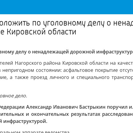
доложить по уголовному делу о не
е Кировской области
овному делу о ненадлежащей дорожной инфраструктур
телей Нагорского района Кировской области на качес
в непригодном состоянии: асфальтовое покрытие отсут
ние, а также проезд личного и специального транспо
овное дело.
Федерации Александр Иванович Бастрыкин поручил и.о
ительных и окончательных результатах расследовани
 инфраструктурой.
тральном аппарате ведомства.