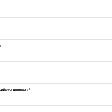
я
сийских ценностей