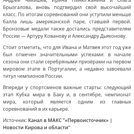
Андрей Чикишев, Ирина Пинюгжанина и Ольга
Брызгалова, вновь подтвердил свой высочайший
класс. По итогам соревнований они уступили меньше
балла лишь американской паре, ставшей первой.
Бронзовые медали также достались представителям
России — Артуру Кованову и Александру Дьяконову.
Стоит отметить, что для Ивана и Матвея этот год уже
был отмечен значительными успехами: в начале
сезона они стали серебряными призёрами на первом
мировом этапе в Португалии, а недавно завоевали
титул чемпионов России.
Впереди у спортсменов важные старты: следующий
этап Кубка мира в Баку и, в сентябре, чемпионат
мира, который является одним из главных
соревнований в их карьере.
Источник:
Канал в МАКС "«Первоисточник» |
Новости Кирова и области"