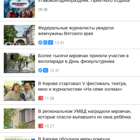
#такойсегодняпраздник. Приятного отдыха!
09:08
Федеральные журналисты увидели
жемчужины Вятского края
13:31
Более тысячи кировчан приняли участие в
велопараде в День физкультурника
15:31
В Кирове стартовал V фестиваль театра,
кино и журналистики «На семи холмах»
11:58
В региональном УМВД наградили кировчан,
которые спасли выпавшего из окна ребёнка
15:27
В Кирове обсудили меры помощи