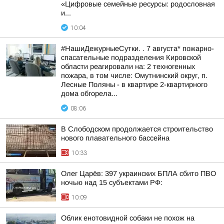
«Цифровые семейные ресурсы: родословная
и...
10:04
#НашиДежурныеСутки. . 7 августа* пожарно-
спасательные подразделения Кировской
области реагировали на: 2 техногенных
пожара, в том числе: Омутнинский округ, п.
Лесные Поляны - в квартире 2-квартирного
дома обгорела...
08:06
В Слободском продолжается строительство
нового плавательного бассейна
10:33
Олег Царёв: 397 украинских БПЛА сбито ПВО
ночью над 15 субъектами РФ:
10:09
Облик енотовидной собаки не похож на