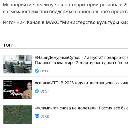
Мероприятие реализуется на территории региона в 2
возможностей» при поддержке национального проекта
Источник:
Канал в МАКС "Министерство культуры Ки
ТОП
#НашиДежурныеСутки. . 7 августа* пожарно-спа
Поляны - в квартире 2-квартирного дома обгоре
08:06
#сводкаИТТ. В 2026 году от дистанционных хи
08:57
«Фламинго» снова не долетели: Россия всё бы
09:08