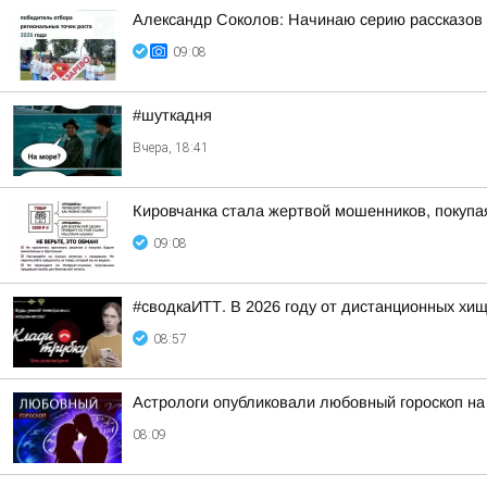
Александр Соколов: Начинаю серию рассказов 
09:08
#шуткадня
Вчера, 18:41
Кировчанка стала жертвой мошенников, покупа
09:08
#сводкаИТТ. В 2026 году от дистанционных хи
08:57
Астрологи опубликовали любовный гороскоп н
08:09