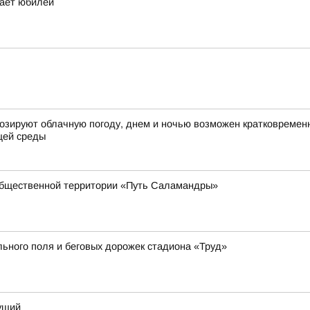
чает юбилей
огнозируют облачную погоду, днем и ночью возможен кратковремен
щей среды
общественной территории «Путь Саламандры»
ьного поля и беговых дорожек стадиона «Труд»
дущий