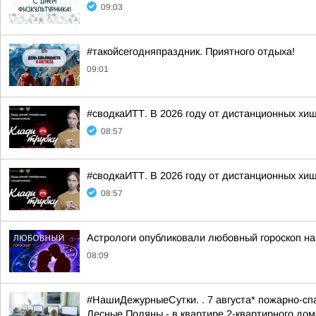
09:03
#такойсегодняпраздник. Приятного отдыха!
09:01
#сводкаИТТ. В 2026 году от дистанционных хи
08:57
#сводкаИТТ. В 2026 году от дистанционных хи
08:57
Астрологи опубликовали любовный гороскоп н
08:09
#НашиДежурныеСутки. . 7 августа* пожарно-спа
Лесные Поляны - в квартире 2-квартирного дома