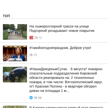
ТОП
На лыжероллерной трассе на улице
Подгорной укладывают новое покрытие
09:12
#такойсегодняпраздник. Доброе утро!
08:15
#НашиДежурныеСутки. . 6 августа* пожарно-
спасательные подразделения Кировской
области реагировали на: 2 техногенных
пожара, в том числе: Вятскополянский округ,
пгт Красная Поляна - в квартире обгорел
диван на площади 1 м...
09:06
В Кирове завершается первый этап ремонта