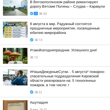
В Вятскополянском районе ремонтируют
дорогу Вятские Поляны – Слудка – Каракули
08:03
8 августа в мкр. Радужный состоятся
праздничные мероприятия, посвященные
юбилею микрорайона
08:10
#такойсегодняпраздник. Успешного дня!
08:10
#НашиДежурныеСутки. . 5 августа* пожарно-
спасательные подразделения Кировской
области реагировали на: 5 техногенных
пожаров, в том числе: г
08:22
#шуткадня
Вчера, 18:42