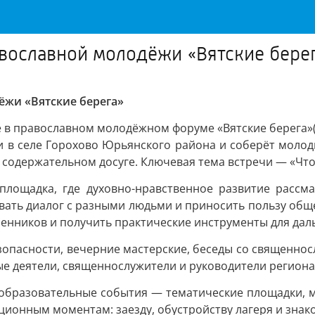
вославной молодёжи «Вятские бере
ёжи «Вятские берега»
е в православном молодёжном форуме «Вятские берега»(1
 в селе Горохово Юрьянского района и соберёт молодых
содержательном досуге. Ключевая тема встречи — «Что 
площадка, где духовно-нравственное развитие рассма
вать диалог с разными людьми и приносить пользу общ
енников и получить практические инструменты для дал
зопасности, вечерние мастерские, беседы со священно
ые деятели, священнослужители и руководители регион
образовательные события — тематические площадки, ма
ционным моментам: заезду, обустройству лагеря и знако