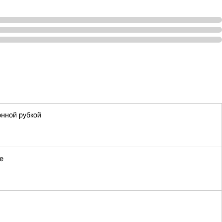
онной рубкой
е