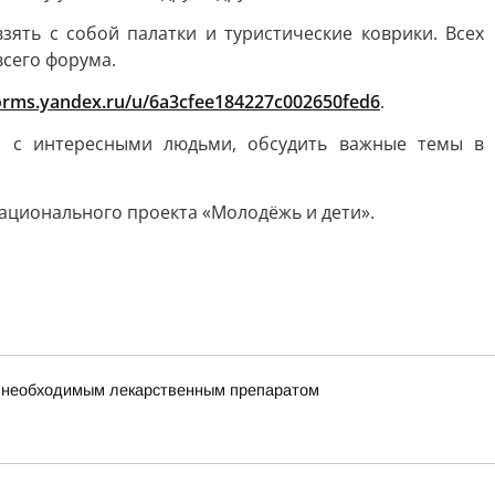
ять с собой палатки и туристические коврики. Всех
сего форума.
forms.yandex.ru/u/6a3cfee184227c002650fed6
.
я с интересными людьми, обсудить важные темы в
ационального проекта «Молодёжь и дети».
но необходимым лекарственным препаратом