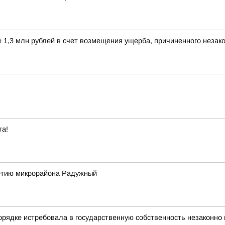
е 1,3 млн рублей в счет возмещения ущерба, причиненного незак
та!
летию микрорайона Радужный
порядке истребовала в государственную собственность незаконн