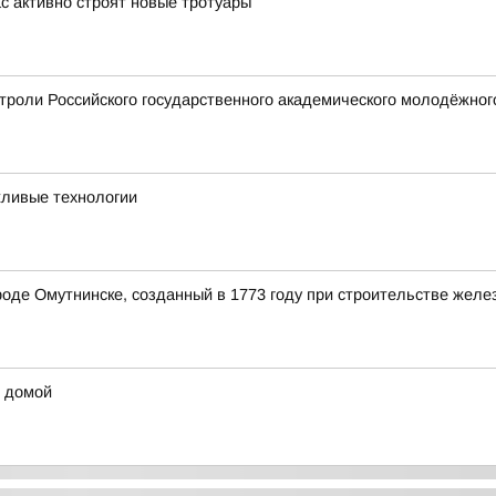
с активно строят новые тротуары
строли Российского государственного академического молодёжног
жливые технологии
роде Омутнинске, созданный в 1773 году при строительстве жел
ы домой