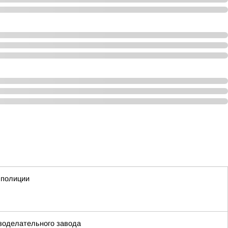
 полиции
езоделательного завода