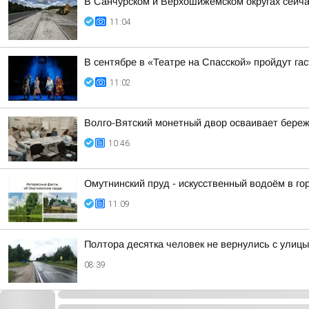
В Санчурском и Верхошижемском округах сейча
11:04
В сентябре в «Театре на Спасской» пройдут га
11:02
Волго-Вятский монетный двор осваивает бере
10:46
Омутнинский пруд - искусственный водоём в го
11:09
Полтора десятка человек не вернулись с улиц
08:39