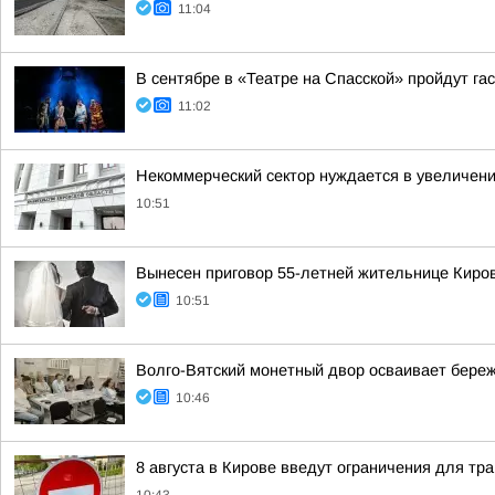
11:04
В сентябре в «Театре на Спасской» пройдут га
11:02
Некоммерческий сектор нуждается в увеличен
10:51
Вынесен приговор 55-летней жительнице Киров
10:51
Волго-Вятский монетный двор осваивает бере
10:46
8 августа в Кирове введут ограничения для тр