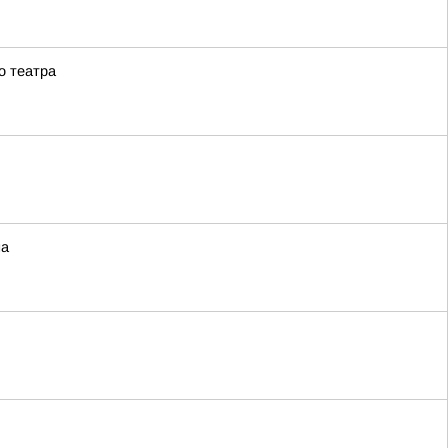
о театра
на