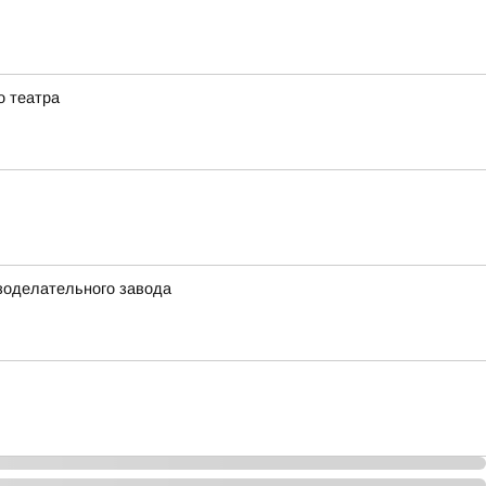
о театра
езоделательного завода