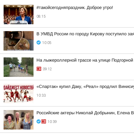
#такойсегодняпраздник. Доброе утро!
08:15
В УМВД России по городу Кирову поступило за
10:05
На лыжероллерной трассе на улице Подгорной
09:12
«Спартак» купил Даку, «Реал» продлил Винис
10:33
Российские актеры Николай Добрынин, Елена В
10:39