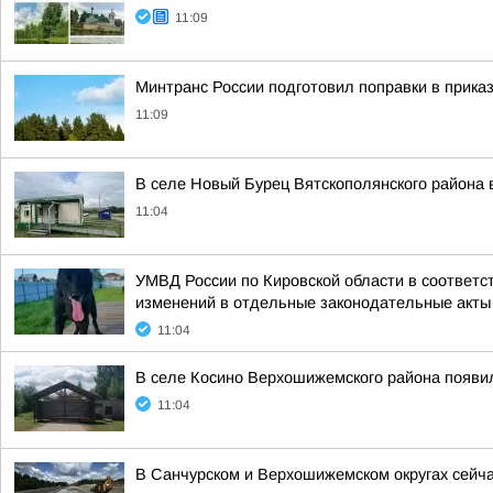
11:09
Минтранс России подготовил поправки в прика
11:09
В селе Новый Бурец Вятскополянского района
11:04
УМВД России по Кировской области в соответс
изменений в отдельные законодательные акты 
11:04
В селе Косино Верхошижемского района появил
11:04
В Санчурском и Верхошижемском округах сейча