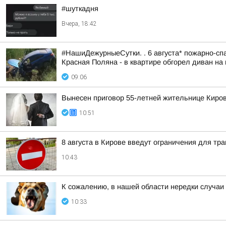
#шуткадня
Вчера, 18:42
#НашиДежурныеСутки. . 6 августа* пожарно-спа
Красная Поляна - в квартире обгорел диван на 
09:06
Вынесен приговор 55-летней жительнице Киров
10:51
8 августа в Кирове введут ограничения для тр
10:43
К сожалению, в нашей области нередки случаи
10:33